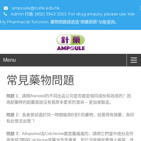
ampoule@cuhk.edu.hk
Admin 行政: (852) 3943 3533. For drug enquiry, please use 'Ask
My Pharmacist' function. 藥物問題請透過"問藥劑師"功能查詢。
Menu
常見藥物問題
問題 1：
請問Atenolol的不同出品公司是否都是相同成份和效用的？因
為配藥時的配藥員說沒有我原本要求的澳洲 – 星加坡製造。
問題 2：
長者曾試過於同一時間服用B至E的藥物，但覺得有頭暈，為何
有此情況出現 ?
問題 3：
Allopurinol及Colchicine都是醫痛風的，請問它們當中成份及作
用為何?聞說Colchicine是醫治急性痛風，如已沒有痛就要停止服用，改