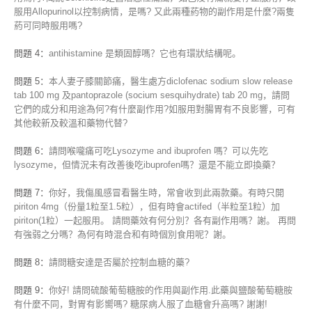
服用Allopurinol以控制病情，是嗎? 又此兩種葯物的副作用是什麼?兩隻
葯可同時服用嗎?
問題 4：
antihistamine 是類固醇嗎？它也有環狀結構呢。
問題 5：
本人妻子膝關節痛，醫生處方diclofenac sodium slow release
tab 100 mg 及pantoprazole (socium sesquihydrate) tab 20 mg，請問
它們的成分和用途為何?有什麼副作用?如服用對腸胃有不良影響，可有
其他較新及較溫和藥物代替?
問題 6：
請問喉嚨痛可吃Lysozyme and ibuprofen 嗎？可以先吃
lysozyme，但情況未有改善後吃ibuprofen嗎？還是不能立即換藥？
問題 7：
你好，我傷風感冒看醫生時，常會收到此兩款藥。有時只開
piriton 4mg（份量1粒至1.5粒），但有時會actifed（半粒至1粒）加
piriton(1粒）一起服用。 請問藥效有何分別？各有副作用嗎？謝。 再問
有強弱之分嗎？為何有時混合和有時個別食用呢？謝。
問題 8：
請問糖安達是否屬於控制血糖的藥?
問題 9：
你好! 請問硫酸葡萄糖胺的作用與副作用.此藥與鹽酸葡萄糖胺
有什麼不同，對胃有影嚮嗎? 糖尿病人服了血糖會升高嗎? 謝謝!