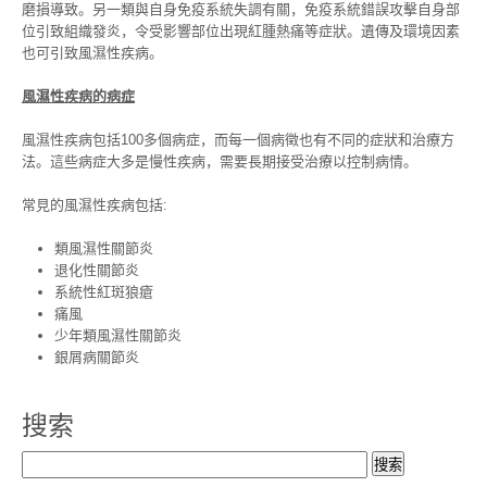
磨損導致。另一類與自身免疫系統失調有關，免疫系統錯誤攻擊自身部
位引致組織發炎，令受影響部位出現紅腫熱痛等症狀。遺傳及環境因素
也可引致風濕性疾病。
風濕
性疾病的病症
風濕性疾病包括100多個病症，而每一個病徵也有不同的症狀和治療方
法。這些病症大多是慢性疾病，需要長期接受治療以控制病情。
常見的風濕性疾病包括:
類風濕性關節炎
退化性關節炎
系統性紅斑狼瘡
痛風
少年類風濕性關節炎
銀屑病關節炎
搜索
搜
索：