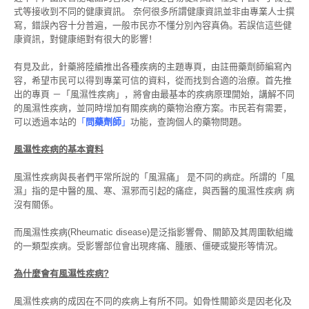
式等接收到不同的健康資訊。 奈何很多所謂健康資訊並非由專業人士撰
寫，錯誤內容十分普遍，一般市民亦不懂分別內容真偽。若誤信這些健
康資訊，對健康絕對有很大的影響！
有見及此，針藥將陸續推出各種疾病的主題專頁，由註冊藥劑師編寫內
容，希望市民可以得到專業可信的資料，從而找到合適的治療。首先推
出的專頁 －「風濕性疾病」，將會由最基本的疾病原理開始，講解不同
的風濕性疾病，並同時增加有關疾病的藥物治療方案。市民若有需要，
可以透過本站的
「
問藥劑師
」
功能，查詢個人的藥物問題。
風濕
性疾病的基本資料
風濕性疾病與長者們平常所說的「風濕痛」 是不同的病症。所謂的「風
濕」指的是中醫的風、寒、濕邪而引起的痛症，與西醫的風濕性疾病 病
沒有關係。
而風濕性疾病(Rheumatic disease)是泛指影響骨、關節及其周圍軟組織
的一類型疾病。受影響部位會出現疼痛、腫脹、僵硬或變形等情況。
為
什
麼會
有
風濕
性疾病?
風濕性疾病的成因在不同的疾病上有所不同。如骨性關節炎是因老化及