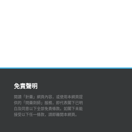
免責聲明
閱讀「針藥」網頁內容，或使用本網頁提
供的「問藥劑師」服務，即代表閣下已明
白及同意以下全部免責條款。如閣下未能
接受以下任一條款，請即離開本網頁。