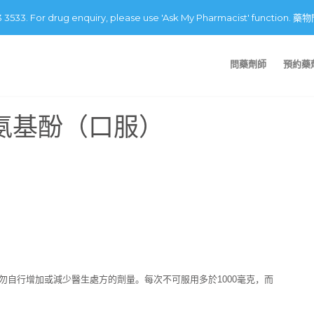
43 3533. For drug enquiry, please use 'Ask My Pharmacist' fu
問藥劑師
預約藥
乙酰氨基酚（口服）
自行增加或減少醫生處方的劑量。每次不可服用多於1000毫克，而