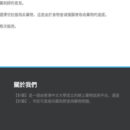
藥劑師的意見。
選擇空肚服用此藥物，這是由於食物會減慢腸胃吸收藥物的速度。
再次服用。
關於我們
【針藥】是一個由香港中文大學成立的網上藥物諮詢平台。通過
【針藥】，市民可直接向藥劑師查詢藥物問題。