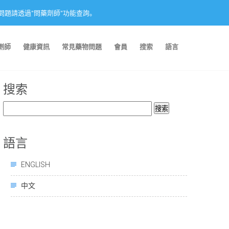
nction. 藥物問題請透過"問藥劑師"功能查詢。
劑師
健康資訊
常見藥物問題
會員
搜索
語言
搜索
搜
索：
語言
ENGLISH
中文