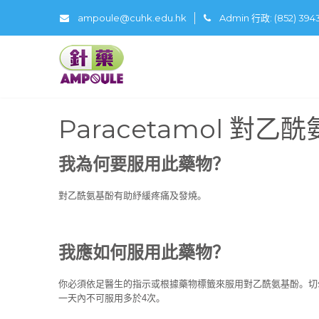
ampoule@cuhk.edu.hk
Admin 行政: (852) 39
Paracetamol 對
我為何要服用此藥物？
對乙酰氨基酚有助紓緩疼痛及發燒。
我應如何服用此藥物？
你必須依足醫生的指示或根據藥物標籤來服用對乙酰氨基酚。切勿
一天內不可服用多於4次。