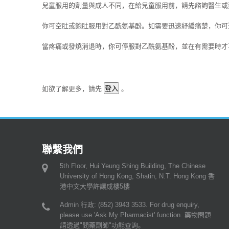
兒童服用的劑量與成人不同，在給兒童服用前，請先諮詢醫生或
你可空肚或飽肚服用對乙酰氨基酚。如需要迅速紓緩痛楚，你可
當疼痛或發燒消退時，你可停服對乙酰氨基酚，並在有需要時才
如欲了解更多，請先
。
聯繫我們
5th Floor, Hui Yeung Shing Building, The Chinese
University of Hong Kong, Shatin, N.T. Hong Kong 香
港中文大學許讓成樓5樓
Admin 行政: (852) 3943 3533. For drug enquiry,
please use 'Ask My Pharmacist' function. 藥物問題
請透過"問藥劑師"功能查詢。