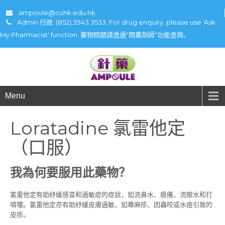
ampoule@cuhk.edu.hk
Admin 行政: (852) 3943 3533. For drug enquiry, please use 'Ask
My Pharmacist' function. 藥物問題請透過"問藥劑師"功能查詢。
Menu
Loratadine 氯雷他定
（口服）
我為何要服用此藥物？
氯雷他定有助紓緩感冒和過敏症的症狀，如流鼻水、痕癢、流眼水和打
噴嚏。氯雷他定亦有助紓緩皮膚過敏，如蕁麻疹、因蟲咬或水痘引致的
皮疹。