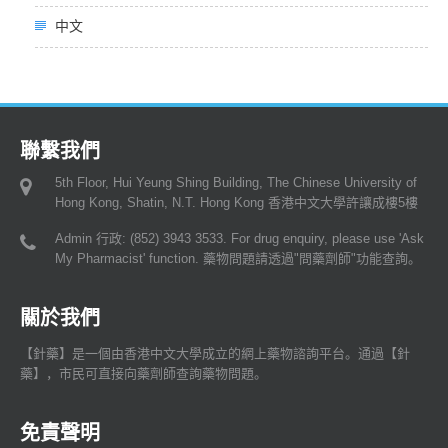
中文
聯繫我們
5th Floor, Hui Yeung Shing Building, The Chinese University of
Hong Kong, Shatin, N.T. Hong Kong 香港中文大學許讓成樓5樓
Admin 行政: (852) 3943 3533. For drug enquiry, please use 'Ask
My Pharmacist' function. 藥物問題請透過"問藥劑師"功能查詢。
關於我們
【針藥】是一個由香港中文大學成立的網上藥物諮詢平台。通過【針
藥】，市民可直接向藥劑師查詢藥物問題。
免責聲明