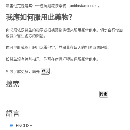
氯雷他定是是其中一種抗組織胺藥物（antihistamines）。
我應如何服用此藥物？
你必須依足醫生的指示或根據藥物標籤來服用氯雷他定。切勿自行增加
或減少醫生處方的劑量。
你可空肚或飽肚服用氯雷他定，並盡量在每天的相同時間服藥。
如醫生沒有特別指示，你可在病情好轉後停服氯雷他定。
如欲了解更多，請先
。
搜索
搜
索：
語言
ENGLISH