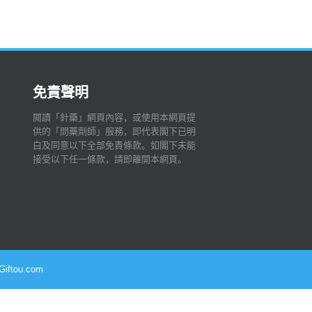
免責聲明
閱讀「針藥」網頁內容，或使用本網頁提
供的「問藥劑師」服務，即代表閣下已明
白及同意以下全部免責條款。如閣下未能
接受以下任一條款，請即離開本網頁。
 Giftou.com