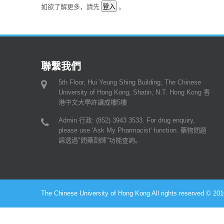
如欲了解更多，請先
。
聯繫我們
5th Floor, Hui Yeung Shing Building, The Chinese
University of Hong Kong, Shatin, N.T. Hong Kong 香
港中文大學許讓成樓5樓
Admin 行政: (852) 3943 3533. For drug enquiry,
please use 'Ask My Pharmacist' function. 藥物問題
請透過"問藥劑師"功能查詢。
The Chinese University of Hong Kong All rights reserved © 2