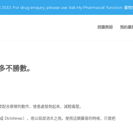
43 3533. For drug enquiry, please use 'Ask My Pharmacist' fu
問藥劑師
預約藥
多不勝數。
藥膏）要配合摩擦的動作，使患處發熱起來，減輕痛楚。
 或 Diclofenac），用以局部消炎之用。使用這類藥膏的時候，只需把