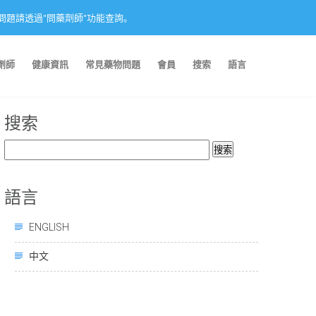
nction. 藥物問題請透過"問藥劑師"功能查詢。
劑師
健康資訊
常見藥物問題
會員
搜索
語言
搜索
搜
索：
語言
ENGLISH
中文