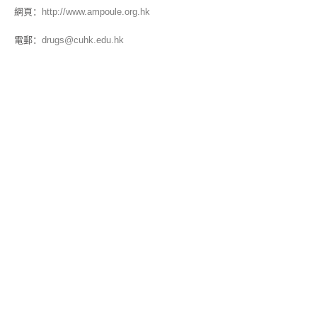
網頁：
http://www.ampoule.org.hk
電郵：
drugs@cuhk.edu.hk