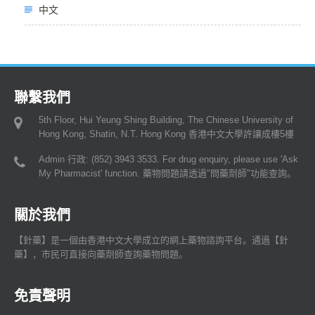
中文
聯繫我們
5th Floor, Hui Yeung Shing Building, The Chinese University of
Hong Kong, Shatin, N.T. Hong Kong 香港中文大學許讓成樓5樓
Admin 行政: (852) 3943 3533. For drug enquiry, please use 'Ask
My Pharmacist' function. 藥物問題請透過"問藥劑師"功能查詢。
關於我們
【針藥】是一個由香港中文大學成立的網上藥物諮詢平台。通過【針
藥】，市民可直接向藥劑師查詢藥物問題。
免責聲明