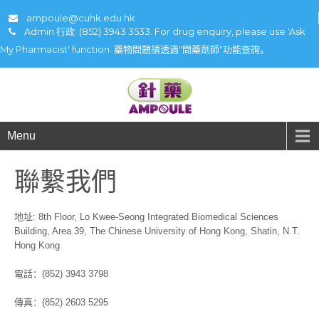
ampoule@cuhk.edu.hk
Admin 行政: (852) 3943 3533. For drug enquiry, please use 'Ask
My Pharmacist' function. 藥物問題請透過"問藥劑師"功能查詢。
Menu
聯繫我們
地址: 8th Floor, Lo Kwee-Seong Integrated Biomedical Sciences
Building, Area 39, The Chinese University of Hong Kong, Shatin, N.T.
Hong Kong
電話：(852) 3943 3798
傳真：(852) 2603 5295